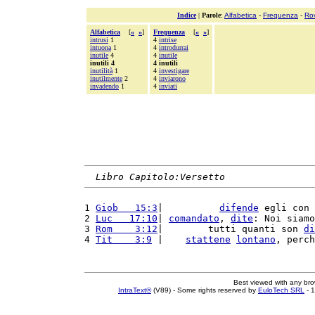
Indice
|
Parole
:
Alfabetica
-
Frequenza
-
Ro
Alfabetica
[
«
»
]
Frequenza
[
«
»
]
intrusi
1
4
intrise
intuona
1
4
introdurrai
inutile
4
4
inutile
inutili 4
4 inutili
inutilità
1
4
investigare
inutilmente
2
4
inviarono
invadendo
1
4
inviati
Libro Capitolo:Versetto
1 
Giob   15:3
|          
difende
 egli con 
2 
Luc   17:10
| 
comandato
, 
dite
: Noi siamo
3 
Rom    3:12
|        tutti quanti son 
di
4 
Tit    3:9
 |    
stattene
lontano
, perch
Best viewed with any br
IntraText®
(V89) - Some rights reserved by
EuloTech SRL
- 1