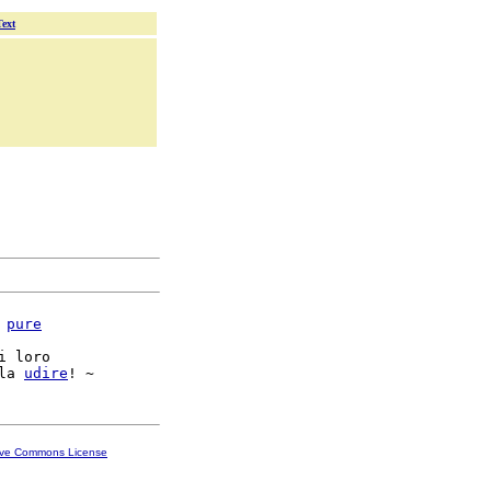
Text
 
pure
 loro

la 
udire
ive Commons License