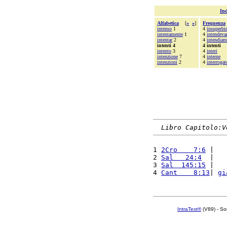
Ind
Alfabetica
[
«
»
]
Frequenza
intenso
1
4
insuperbir
intentamente
1
4
intendeva
intentar
2
4
intendia
intenti 4
4 intenti
intento
3
4
interi
intenzione
7
4
interne
intenzioni
2
4
interrogat
Libro Capitolo:V
1 
2Cro    7:6
 |   
2 
Sal   24:4
  |   
3 
Sal  145:15
 |   
4 
Cant    8:13
| 
gi
IntraText®
(V89) - So