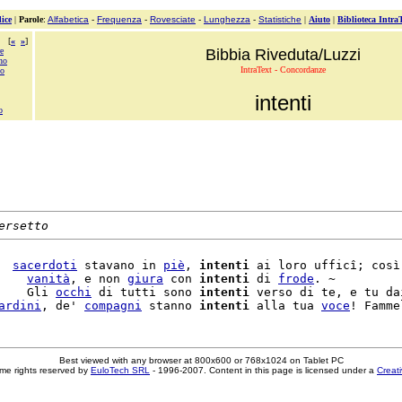
ice
|
Parole
:
Alfabetica
-
Frequenza
-
Rovesciate
-
Lunghezza
-
Statistiche
|
Aiuto
|
Biblioteca Intra
[
«
»
]
e
Bibbia Riveduta/Luzzi
no
IntraText - Concordanze
mo
intenti
o
ersetto
  
sacerdoti
 stavano in 
piè
, 
intenti
 ai loro ufficî; così
    
vanità
, e non 
giura
 con 
intenti
 di 
frode
. ~

    Gli 
occhi
 di tutti sono 
intenti
 verso di te, e tu dai
ardini
, de' 
compagni
 stanno 
intenti
 alla tua 
voce
! Famme
Best viewed with any browser at 800x600 or 768x1024 on Tablet PC
me rights reserved by
EuloTech SRL
- 1996-2007. Content in this page is licensed under a
Creat