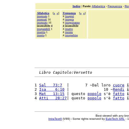
Indice
|
Parole
:
Alfabetica
-
Frequenza
-
Ro
Alfabetica
[
«
»
]
Frequenza
[
«
»
]
insensate
1
4
insegnò
insensati
16
4
insegua
insensato
16
4
inseguiranno
insensibile 4
4 insensibile
inseparabili
1
4
insetto
inserita
1
4
insiem
inserta
1
4
insuperbire
Libro Capitolo:Versetto
1 
Sal   73:7
  |       7 ~Dal loro 
cuore
i
2 
Isa    6:10
 |               10 ~
Rendi
i
3 
Mat   13:15
 | questo 
popolo
 s'è 
fatto
i
4 
Atti   28:27
| questo 
popolo
 s'è 
fatto
i
Best viewed with any br
IntraText®
(V89) - Some rights reserved by
EuloTech SRL
- 1