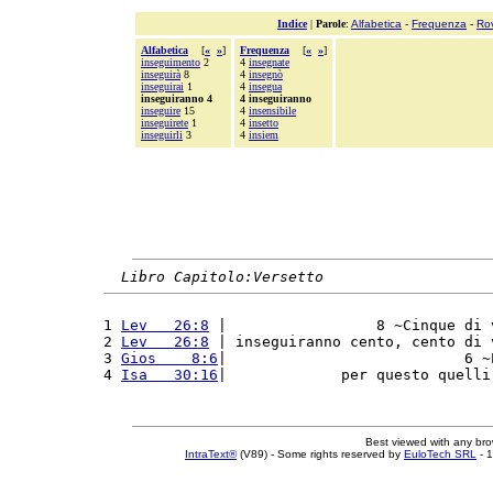
Indice
|
Parole
:
Alfabetica
-
Frequenza
-
Ro
Alfabetica
[
«
»
]
Frequenza
[
«
»
]
inseguimento
2
4
insegnate
inseguirà
8
4
insegnò
inseguirai
1
4
insegua
inseguiranno 4
4 inseguiranno
inseguire
15
4
insensibile
inseguirete
1
4
insetto
inseguirli
3
4
insiem
Libro Capitolo:Versetto
1 
Lev   26:8
 |                 8 ~Cinque di 
2 
Lev   26:8
 | inseguiranno cento, cento di 
3 
Gios    8:6
|                           6 ~
4 
Isa   30:16
|             per questo quelli
Best viewed with any br
IntraText®
(V89) - Some rights reserved by
EuloTech SRL
- 1