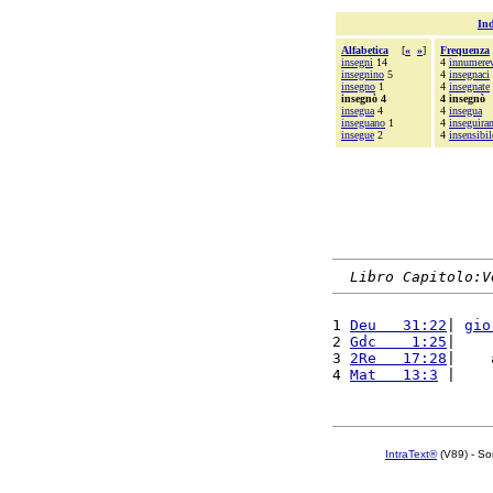
Ind
Alfabetica
[
«
»
]
Frequenza
insegni
14
4
innumerev
insegnino
5
4
insegnaci
insegno
1
4
insegnate
insegnò 4
4 insegnò
insegua
4
4
insegua
inseguano
1
4
inseguira
insegue
2
4
insensibil
Libro Capitolo:V
1 
Deu   31:22
| 
gio
2 
Gdc    1:25
|    
3 
2Re   17:28
|    
4 
Mat   13:3
 |    
IntraText®
(V89) - So