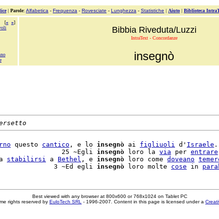
ice
|
Parole
:
Alfabetica
-
Frequenza
-
Rovesciate
-
Lunghezza
-
Statistiche
|
Aiuto
|
Biblioteca Intra
[
«
»
]
oli
Bibbia Riveduta/Luzzi
IntraText - Concordanze
insegnò
nno
e
ersetto
rno
 questo 
cantico
, e lo 
insegnò
 ai 
figliuoli
 d'
Israele
.
                25 ~Egli 
insegnò
 loro la 
via
 per 
entrare
a 
stabilirsi
 a 
Bethel
, e 
insegnò
 loro come 
doveano
temer
              3 ~Ed egli 
insegnò
 loro molte 
cose
 in 
para
Best viewed with any browser at 800x600 or 768x1024 on Tablet PC
me rights reserved by
EuloTech SRL
- 1996-2007. Content in this page is licensed under a
Creat