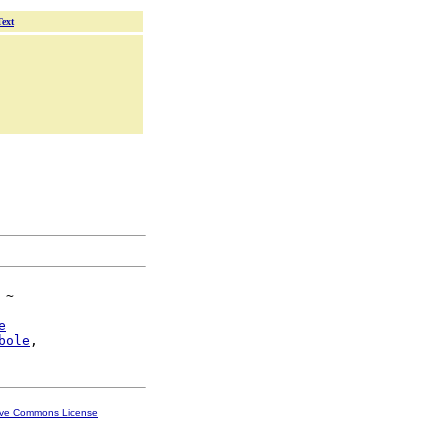
Text
 ~

e
bole
ive Commons License