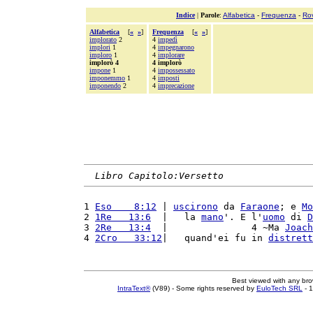
Indice
|
Parole
:
Alfabetica
-
Frequenza
-
Ro
Alfabetica
[
«
»
]
Frequenza
[
«
»
]
implorato
2
4
impedì
implori
1
4
impegnarono
imploro
1
4
implorare
implorò 4
4 implorò
impone
1
4
impossessato
imponemmo
1
4
imposti
imponendo
2
4
imprecazione
Libro Capitolo:Versetto
1 
Eso    8:12
 | 
uscirono
 da 
Faraone
; e 
Mo
2 
1Re   13:6
  |   la 
mano
'. E l'
uomo
 di 
D
3 
2Re   13:4
  |               4 ~Ma 
Joach
4 
2Cro   33:12
|   quand'ei fu in 
distrett
Best viewed with any br
IntraText®
(V89) - Some rights reserved by
EuloTech SRL
- 1