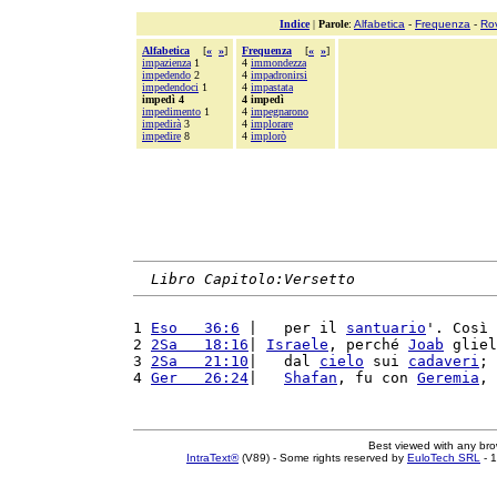
Indice
|
Parole
:
Alfabetica
-
Frequenza
-
Ro
Alfabetica
[
«
»
]
Frequenza
[
«
»
]
impazienza
1
4
immondezza
impedendo
2
4
impadronirsi
impedendoci
1
4
impastata
impedì 4
4 impedì
impedimento
1
4
impegnarono
impedirà
3
4
implorare
impedire
8
4
implorò
Libro Capitolo:Versetto
1 
Eso   36:6
 |   per il 
santuario
'. Così 
2 
2Sa   18:16
| 
Israele
, perché 
Joab
 gliel
3 
2Sa   21:10
|   dal 
cielo
 sui 
cadaveri
; 
4 
Ger   26:24
|   
Shafan
, fu con 
Geremia
, 
Best viewed with any br
IntraText®
(V89) - Some rights reserved by
EuloTech SRL
- 1