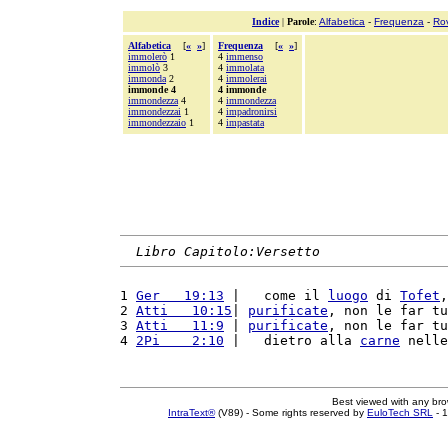
Indice
|
Parole
:
Alfabetica
-
Frequenza
-
Ro
Alfabetica
[
«
»
]
Frequenza
[
«
»
]
immolerò
1
4
immenso
immolò
3
4
immolata
immonda
2
4
immolerai
immonde 4
4 immonde
immondezza
4
4
immondezza
immondezzai
1
4
impadronirsi
immondezzaio
1
4
impastata
Libro Capitolo:Versetto
1 
Ger   19:13
 |   come il 
luogo
 di 
Tofet
,
2 
Atti   10:15
| 
purificate
, non le far tu
3 
Atti   11:9
 | 
purificate
, non le far tu
4 
2Pi    2:10
 |   dietro alla 
carne
 nelle
Best viewed with any br
IntraText®
(V89) - Some rights reserved by
EuloTech SRL
- 1