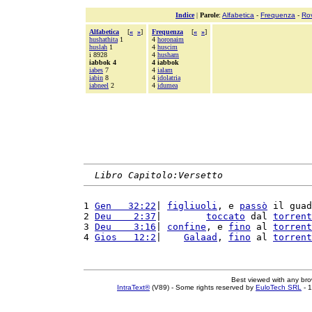
Indice
|
Parole
:
Alfabetica
-
Frequenza
-
Ro
Alfabetica
[
«
»
]
Frequenza
[
«
»
]
hushathita
1
4
horonaim
huslah
1
4
huscim
i 8928
4
husham
iabbok 4
4 iabbok
iabes
7
4
ialam
iabin
8
4
idolatria
iabneel
2
4
idumea
Libro Capitolo:Versetto
1 
Gen   32:22
| 
figliuoli
, e 
passò
 il guad
2 
Deu    2:37
|        
toccato
 dal 
torrent
3 
Deu    3:16
| 
confine
, e 
fino
 al 
torrent
4 
Gios   12:2
|    
Galaad
, 
fino
 al 
torrent
Best viewed with any br
IntraText®
(V89) - Some rights reserved by
EuloTech SRL
- 1