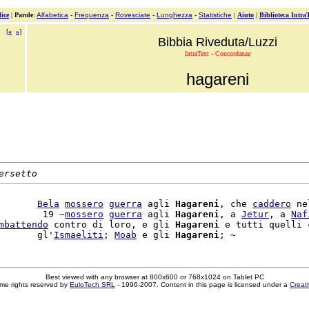
ice
|
Parole
:
Alfabetica
-
Frequenza
-
Rovesciate
-
Lunghezza
-
Statistiche
|
Aiuto
|
Biblioteca Intra
[
«
»
]
Bibbia Riveduta/Luzzi
IntraText - Concordanze
hagareni
ersetto
       
Bela
mossero
guerra
 agli 
Hagareni
, che 
caddero
 ne
        19 ~
mossero
guerra
 agli 
Hagareni
, a 
Jetur
, a 
Naf
mbattendo
 contro di loro, e gli 
Hagareni
 e tutti quelli 
       gl'
Ismaeliti
; 
Moab
 e gli 
Hagareni
Best viewed with any browser at 800x600 or 768x1024 on Tablet PC
me rights reserved by
EuloTech SRL
- 1996-2007. Content in this page is licensed under a
Creat