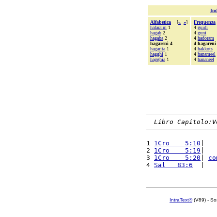
Ind
Alfabetica
[
«
»
]
Frequenza
hafaraim
1
4
guidi
hagab
2
4
guni
hagaba
2
4
hadoram
hagareni 4
4 hagareni
hagarita
1
4
hakkots
hagghi
1
4
hanameel
hagghia
1
4
hananeel
Libro Capitolo:V
1 
1Cro    5:10
|   
2 
1Cro    5:19
|   
3 
1Cro    5:20
| 
co
4 
Sal   83:6
  |   
IntraText®
(V89) - So