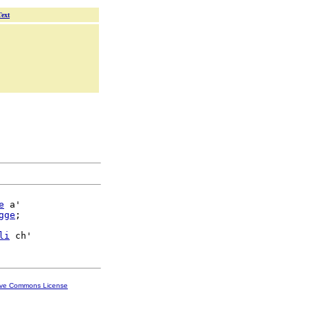
Text
e
 a'

gge
;

li
ive Commons License