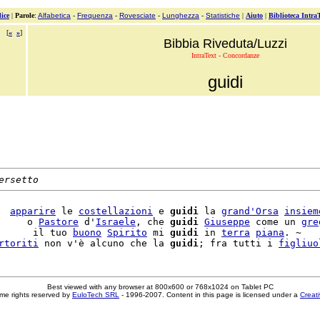
ice
|
Parole
:
Alfabetica
-
Frequenza
-
Rovesciate
-
Lunghezza
-
Statistiche
|
Aiuto
|
Biblioteca Intra
[
«
»
]
Bibbia Riveduta/Luzzi
IntraText - Concordanze
guidi
ersetto
  
apparire
 le 
costellazioni
 e 
guidi
 la 
grand'
Orsa
insiem
     o 
Pastore
 d'
Israele
, che 
guidi
Giuseppe
 come un 
gre
      il tuo 
buono
Spirito
 mi 
guidi
 in 
terra
piana
. ~

rtoriti
 non v'è alcuno che la 
guidi
; fra tutti i 
figliuo
Best viewed with any browser at 800x600 or 768x1024 on Tablet PC
me rights reserved by
EuloTech SRL
- 1996-2007. Content in this page is licensed under a
Creat