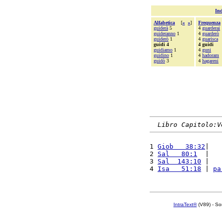
Ind
Alfabetica
[
«
»
]
Frequenza
guiderà
5
4
guarderai
guideranno
1
4
guarderò
guiderò
1
4
guarisca
guidi 4
4 guidi
guidiamo
1
4
guni
guidino
1
4
hadoram
guidò
3
4
hagareni
Libro Capitolo:V
1 
Giob   38:32
|   
2 
Sal   80:1
  |   
3 
Sal  143:10
 |   
4 
Isa   51:18
 | 
pa
IntraText®
(V89) - So