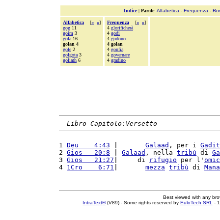
Indice
|
Parole
:
Alfabetica
-
Frequenza
-
Ro
Alfabetica
[
«
»
]
Frequenza
[
«
»
]
gog
11
4
glorificherà
goim
3
4
godi
gola
16
4
godono
golan 4
4 golan
gole
2
4
gonfia
golgota
3
4
governare
goliath
6
4
gradino
Libro Capitolo:Versetto
1 
Deu    4:43
 |       
Galaad
, per i 
Gadit
2 
Gios   20:8
 | 
Galaad
, nella 
tribù
 di 
Ga
3 
Gios   21:27
|     di 
rifugio
 per l'
omic
4 
1Cro    6:71
|       
mezza
tribù
 di 
Mana
Best viewed with any br
IntraText®
(V89) - Some rights reserved by
EuloTech SRL
- 1