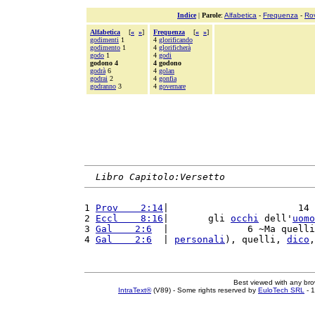
Indice
|
Parole
:
Alfabetica
-
Frequenza
-
Ro
Alfabetica
[
«
»
]
Frequenza
[
«
»
]
godimenti
1
4
glorificando
godimento
1
4
glorificherà
godo
1
4
godi
godono 4
4 godono
godrà
6
4
golan
godrai
2
4
gonfia
godranno
3
4
governare
Libro Capitolo:Versetto
1 
Prov    2:14
|                       14 
2 
Eccl    8:16
|       gli 
occhi
 dell'
uomo
3 
Gal    2:6
  |              6 ~Ma quelli
4 
Gal    2:6
  | 
personali
), quelli, 
dico
,
Best viewed with any br
IntraText®
(V89) - Some rights reserved by
EuloTech SRL
- 1