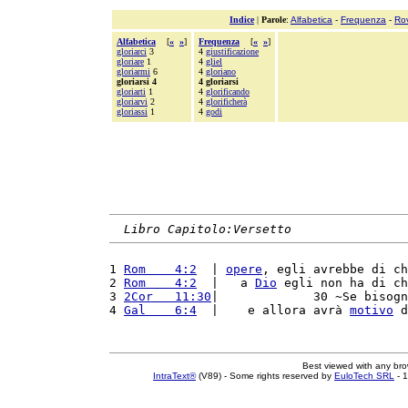
Indice
|
Parole
:
Alfabetica
-
Frequenza
-
Ro
Alfabetica
[
«
»
]
Frequenza
[
«
»
]
gloriarci
3
4
giustificazione
gloriare
1
4
gliel
gloriarmi
6
4
gloriano
gloriarsi 4
4 gloriarsi
gloriarti
1
4
glorificando
gloriarvi
2
4
glorificherà
gloriassi
1
4
godi
Libro Capitolo:Versetto
1 
Rom    4:2
  | 
opere
, egli avrebbe di ch
2 
Rom    4:2
  |   a 
Dio
 egli non ha di ch
3 
2Cor   11:30
|             30 ~Se bisogn
4 
Gal    6:4
  |    e allora avrà 
motivo
 d
Best viewed with any br
IntraText®
(V89) - Some rights reserved by
EuloTech SRL
- 1