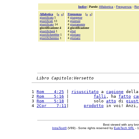
Indice
|
Parole
:
Alfabetica
-
Frequenza
-
Ro
Alfabetica
[
«
»
]
Frequenza
[
«
»
]
giustificata
5
4
giungesse
giustificati
13
4
giunture
giustificato
14
4
giustamente
giustificazione 4
4 giustificazione
giustificherà
1
4
gliel
giustificherebbe
1
4
gloriano
giustificheremo
1
4
gloriarsi
Libro Capitolo:Versetto
1 
Rom    4:25
 | 
risuscitato
 a 
cagione
 della
2 
Rom    5:16
 |          
falli
, ha 
fatto
ca
3 
Rom    5:18
 |          solo 
atto
 di 
giust
4 
2Cor    7:11
|      
prodotto
 in voi! Anzi,
Best viewed with any br
IntraText®
(V89) - Some rights reserved by
EuloTech SRL
- 1