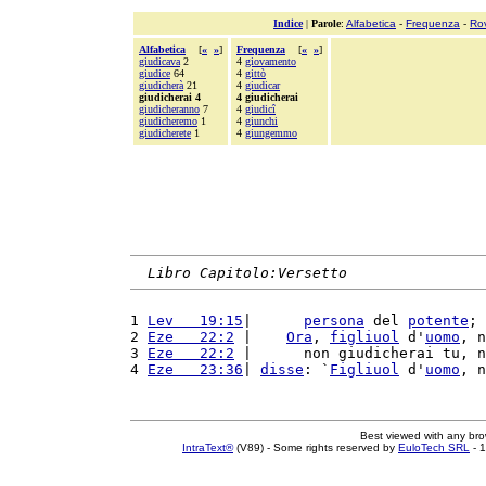
Indice
|
Parole
:
Alfabetica
-
Frequenza
-
Ro
Alfabetica
[
«
»
]
Frequenza
[
«
»
]
giudicava
2
4
giovamento
giudice
64
4
gittò
giudicherà
21
4
giudicar
giudicherai 4
4 giudicherai
giudicheranno
7
4
giudicî
giudicheremo
1
4
giunchi
giudicherete
1
4
giungemmo
Libro Capitolo:Versetto
1 
Lev   19:15
|      
persona
 del 
potente
; 
2 
Eze   22:2
 |    
Ora
, 
figliuol
 d'
uomo
, n
3 
Eze   22:2
 |      non giudicherai tu, n
4 
Eze   23:36
| 
disse
: `
Figliuol
 d'
uomo
, n
Best viewed with any br
IntraText®
(V89) - Some rights reserved by
EuloTech SRL
- 1