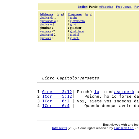
Indice
|
Parole
:
Alfabetica
-
Frequenza
-
Ro
Alfabetica
[
«
»
]
Frequenza
[
«
»
]
giudicando
1
4
gioite
giudicandola
1
4
giovamento
giudicano
2
4
gittò
giudicar 4
4 giudicar
giudicare
22
4
giudicherai
giudicarmi
2
4
giudicî
giudicata
6
4
giunchi
Libro Capitolo:Versetto
1 
Gioe    3:12
| Poiché 
là
 io m'
assiderò
 a
2 
1Cor    5:12
|    Poiché, ho io forse da
3 
1Cor    6:2
 | voi, siete voi indegni di
4 
1Cor    6:4
 |    Quando dunque avete da
Best viewed with any br
IntraText®
(V89) - Some rights reserved by
EuloTech SRL
- 1