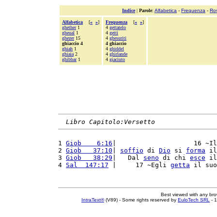
Indice
|
Parole
:
Alfabetica
-
Frequenza
-
Ro
Alfabetica
[
«
»
]
Frequenza
[
«
»
]
ghether
1
4
gettatelo
gheual
1
4
getti
ghezer
15
4
ghesuriti
ghiaccio 4
4 ghiaccio
ghiah
1
4
ghiddel
ghiaia
2
4
ghirlande
ghibbar
1
4
giaciuto
Libro Capitolo:Versetto
1 
Giob    6:16
|                    16 ~Il
2 
Giob   37:10
| 
soffio
 di 
Dio
 si 
forma
 il
3 
Giob   38:29
|   Dal 
seno
 di chi 
esce
 il
4 
Sal  147:17
 |     17 ~Egli 
getta
 il suo
Best viewed with any br
IntraText®
(V89) - Some rights reserved by
EuloTech SRL
- 1