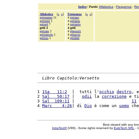
Indice
|
Parole
:
Alfabetica
-
Frequenza
-
Ro
Alfabetica
[
«
»
]
Frequenza
[
«
»
]
getteranno
11
4
gettano
getterete
1
4
gettaron
getterò
7
4
gettatelo
getti 4
4 getti
gettiam
2
4
ghesuriti
gettiamolo
1
4
ghiaccio
gettino
1
4
ghiddel
Libro Capitolo:Versetto
1 
1Sa   11:2
  |  tutti l'
occhio
destro
, e
2 
Sal   50:17
 |   
odii
 la 
correzione
 e ti
3 
Sal  109:11
 |                       
11
 
4 
Marc    4:26
| di 
Dio
 è come un 
uomo
 che
Best viewed with any br
IntraText®
(V89) - Some rights reserved by
EuloTech SRL
- 1