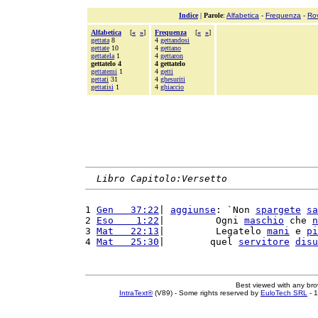
Indice
|
Parole
:
Alfabetica
-
Frequenza
-
Ro
Alfabetica
[
«
»
]
Frequenza
[
«
»
]
gettata
8
4
gettandosi
gettate
10
4
gettano
gettatela
1
4
gettaron
gettatelo 4
4 gettatelo
gettatemi
1
4
getti
gettati
31
4
ghesuriti
gettatisi
1
4
ghiaccio
Libro Capitolo:Versetto
1 
Gen   37:22
| 
aggiunse
: `Non 
spargete
sa
2 
Eso    1:22
|         Ogni 
maschio
 che 
n
3 
Mat   22:13
|         Legatelo 
mani
 e 
pi
4 
Mat   25:30
|        quel 
servitore
disu
Best viewed with any br
IntraText®
(V89) - Some rights reserved by
EuloTech SRL
- 1