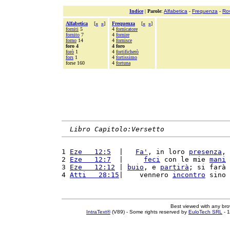
Indice
|
Parole
:
Alfabetica
-
Frequenza
-
Ro
Alfabetica
[
«
»
]
Frequenza
[
«
»
]
forniti
5
4
fornicatore
fornito
7
4
fornire
forno
14
4
fornisce
foro 4
4 foro
forò
1
4
fortificherò
fors
1
4
fortissimo
forse 160
4
fortuna
Libro Capitolo:Versetto
1 
Eze   12:5
  |   
Fa'
, in loro 
presenza
, 
2 
Eze   12:7
  |     
feci
 con le mie 
mani
 
3 
Eze   12:12
 | 
buio
, e 
partirà
; si farà 
4 
Atti   28:15
|    vennero 
incontro
 sino 
Best viewed with any br
IntraText®
(V89) - Some rights reserved by
EuloTech SRL
- 1