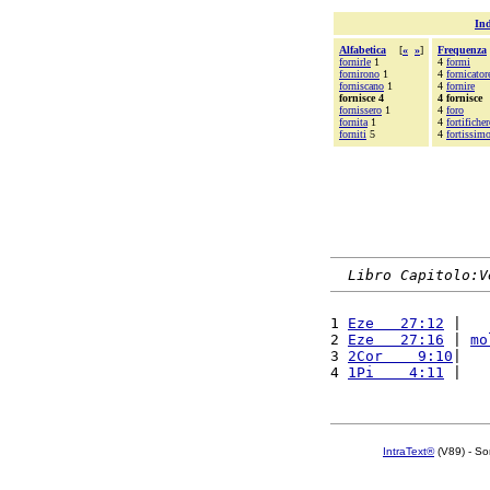
Ind
Alfabetica
[
«
»
]
Frequenza
fornirle
1
4
formi
fornirono
1
4
fornicator
forniscano
1
4
fornire
fornisce 4
4 fornisce
fornissero
1
4
foro
fornita
1
4
fortifiche
forniti
5
4
fortissim
Libro Capitolo:V
1 
Eze   27:12
 |   
2 
Eze   27:16
 | 
mo
3 
2Cor    9:10
|   
4 
1Pi    4:11
 |   
IntraText®
(V89) - So