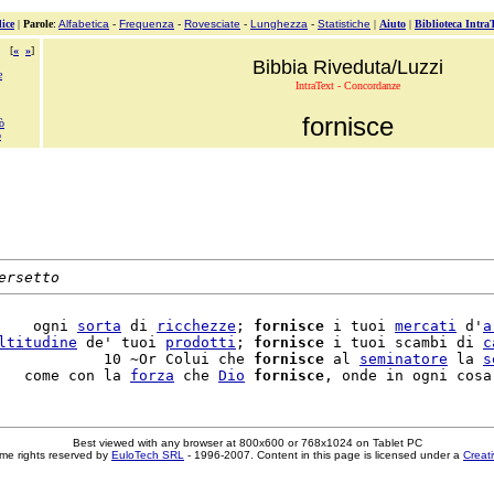
ice
|
Parole
:
Alfabetica
-
Frequenza
-
Rovesciate
-
Lunghezza
-
Statistiche
|
Aiuto
|
Biblioteca Intra
[
«
»
]
Bibbia Riveduta/Luzzi
e
IntraText - Concordanze
fornisce
rò
o
ersetto
    ogni 
sorta
 di 
ricchezze
; 
fornisce
 i tuoi 
mercati
 d'
a
ltitudine
 de' tuoi 
prodotti
; 
fornisce
 i tuoi scambi di 
c
            10 ~Or Colui che 
fornisce
 al 
seminatore
 la 
s
   come con la 
forza
 che 
Dio
fornisce
, onde in ogni cosa
Best viewed with any browser at 800x600 or 768x1024 on Tablet PC
me rights reserved by
EuloTech SRL
- 1996-2007. Content in this page is licensed under a
Creat