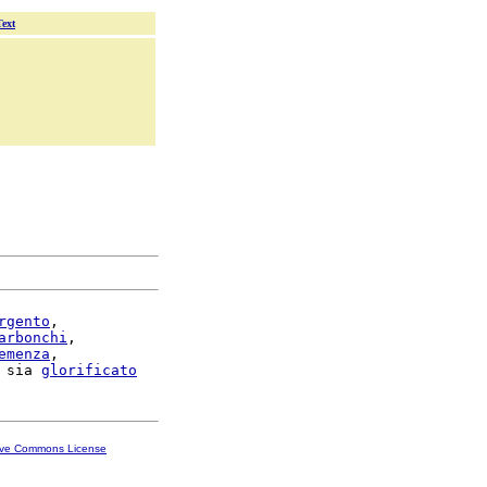
Text
rgento
,

arbonchi
,

emenza
,

 sia 
glorificato
ive Commons License