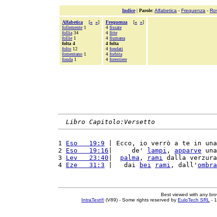
Indice
|
Parole
:
Alfabetica
-
Frequenza
-
Ro
Alfabetica
[
«
»
]
Frequenza
[
«
»
]
follemente
1
4
fissate
follia
34
4
fitte
follie
1
4
fiumana
folta 4
4 folta
folto
12
4
fondati
fomentano
1
4
forbita
fonda
1
4
forestiere
Libro Capitolo:Versetto
1 
Eso   19:9
 | Ecco, io verrò a te in una
2 
Eso   19:16
|     de' 
lampi
, 
apparve
 una
3 
Lev   23:40
|  
palma
, 
rami
 dalla verzura
4 
Eze   31:3
 |   dai 
bei
rami
, dall'
ombra
Best viewed with any br
IntraText®
(V89) - Some rights reserved by
EuloTech SRL
- 1