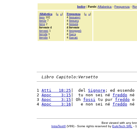
Indice
|
Parole
:
Alfabetica
-
Frequenza
-
Ro
Alfabetica
[
«
»
]
Frequenza
[
«
»
]
ferro
102
4
fermatevi
fertile
7
4
fermava
ferve
2
4
fermerà
fervente 4
4 fervente
ferventi
1
4
festeggerò
fervide
1
4
fiacca
fervido
1
4
fiaccati
Libro Capitolo:Versetto
1 
Atti   18:25
|  del 
Signore
; ed essendo 
2 
Apoc    3:15
|  tu non sei né 
freddo
 né 
3 
Apoc    3:15
| Oh 
fossi
 tu pur 
freddo
 o 
4 
Apoc    3:16
|   e non sei né 
freddo
 né 
Best viewed with any br
IntraText®
(V89) - Some rights reserved by
EuloTech SRL
- 1