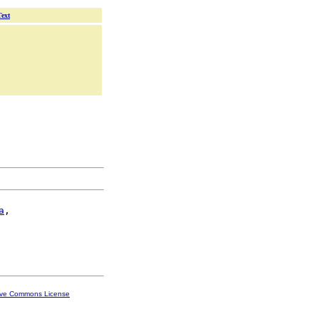
Text
a
,

ive Commons License