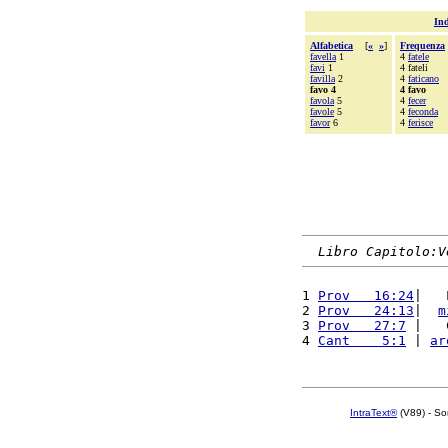
Ind
Alfabetica
[
«
»
]
Frequenza
favella
1
4
fatele
favi
1
4 fateli
favilla
2
4
faticano
favo 4
4 favo
favola
5
4
fecer
favole
5
4
feconda
favor
6
4
ferisce
Libro Capitolo:V
1 
Prov   16:24
|   
2 
Prov   24:13
|  
m
3 
Prov   27:7
 |   
4 
Cant    5:1
 | 
ar
IntraText®
(V89) - So