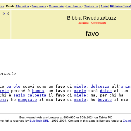
ice
|
Parole
:
Alfabetica
-
Frequenza
-
Rovesciate
-
Lunghezza
-
Statistiche
|
Aiuto
|
Biblioteca Intra
[
«
»
]
Bibbia Riveduta/Luzzi
IntraText - Concordanze
favo
ersetto
Le 
parole
 soavi sono un 
favo
 di 
miele
: 
dolcezza
 all'
anim
iele
 perché è 
buono
; un 
favo
 di 
miele
 sarà 
dolce
 al tuo

Chi è 
sazio
calpesta
 il 
favo
 di 
miele
; ma, per chi ha

omi
; ho 
mangiato
 il mio 
favo
 di 
miele
; ho 
bevuto
Best viewed with any browser at 800x600 or 768x1024 on Tablet PC
me rights reserved by
EuloTech SRL
- 1996-2007. Content in this page is licensed under a
Creat