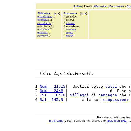
Indice
|
Parole
:
Alfabetica
-
Frequenza
-
Ro
Alfabetica
[
«
»
]
Frequenza
[
«
»
]
estenderanno
1
4 essendovi
estendeva
11
4 esservi
estendiamo
1
4
estende
estendono 4
4 estendono
estensione
7
4
esteriore
estenuati
1
4
estesa
estenuato
2
4
estese
Libro Capitolo:Versetto
1 
Num   21:15
|  declivi delle 
valli
 che s
2 
Num   24:6
 |                  6 ~Esse s
3 
1Sa    6:18
| 
villaggi
 di 
campagna
 che s
4 
Sal  145:9
 |      e le sue 
compassioni
 
Best viewed with any br
IntraText®
(V89) - Some rights reserved by
EuloTech SRL
- 1