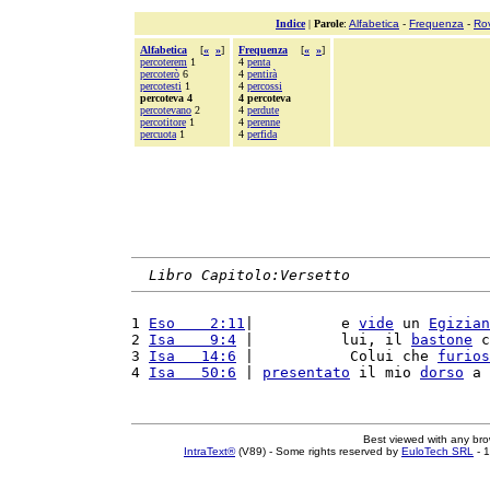
Indice
|
Parole
:
Alfabetica
-
Frequenza
-
Ro
Alfabetica
[
«
»
]
Frequenza
[
«
»
]
percoterem
1
4
penta
percoterò
6
4
pentirà
percotesti
1
4
percossi
percoteva 4
4 percoteva
percotevano
2
4
perdute
percotitore
1
4
perenne
percuota
1
4
perfida
Libro Capitolo:Versetto
1 
Eso    2:11
|          e 
vide
 un 
Egizian
2 
Isa    9:4
 |          lui, il 
bastone
 c
3 
Isa   14:6
 |           Colui che 
furios
4 
Isa   50:6
 | 
presentato
 il mio 
dorso
 a 
Best viewed with any br
IntraText®
(V89) - Some rights reserved by
EuloTech SRL
- 1