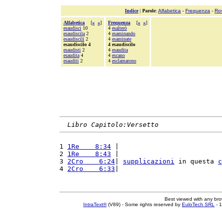
Indice
|
Parole
:
Alfabetica
-
Frequenza
-
Ro
Alfabetica
[
«
»
]
Frequenza
[
«
»
]
esaudisci
10
4
esalterò
esaudiscila
2
4
esaminando
esaudiscili
2
4
esaminate
esaudiscilo 4
4 esaudiscilo
esaudisti
2
4
esaudita
esaudita
4
4
escano
esauditi
2
4
esclamarono
Libro Capitolo:Versetto
1 
1Re    8:34
 |                          
2 
1Re    8:43
 |                          
3 
2Cro    6:24
| 
supplicazioni
 in questa 
c
4 
2Cro    6:33
|                          
Best viewed with any br
IntraText®
(V89) - Some rights reserved by
EuloTech SRL
- 1