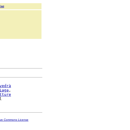
Text
vedrà
iaga
,

tture
ive Commons License