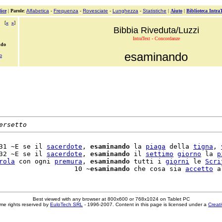
ice
|
Parole
:
Alfabetica
-
Frequenza
-
Rovesciate
-
Lunghezza
-
Statistiche
|
Aiuto
|
Biblioteca Intra
[
«
»
]
Bibbia Riveduta/Luzzi
IntraText - Concordanze
ndo
esaminando
o
ersetto
31 ~E se il 
sacerdote
, 
esaminando
 la 
piaga
 della 
tigna
, 
32 ~E se il 
sacerdote
, 
esaminando
 il 
settimo
giorno
 la 
p
rola
 con ogni 
premura
, 
esaminando
 tutti i 
giorni
 le 
Scri
                   10 ~
esaminando
 che cosa sia 
accetto
Best viewed with any browser at 800x600 or 768x1024 on Tablet PC
me rights reserved by
EuloTech SRL
- 1996-2007. Content in this page is licensed under a
Creat