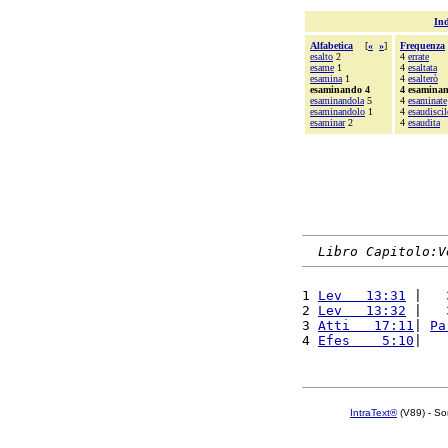
Ind
Alfabetica
[
«
»
]
Frequenza
esalto
2
4
errate
esame
1
4
esaltata
esamina
1
4
esalterò
esaminando 4
4 esamina
esaminandola
5
4
esaminate
esaminandolo
1
4
esaudiscil
esaminar
2
4
esaudita
Libro Capitolo:V
1 
Lev   13:31
 |   
2 
Lev   13:32
 |   
3 
Atti   17:11
| 
Pa
4 
Efes    5:10
|   
IntraText®
(V89) - So