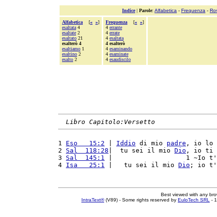
Indice
|
Parole
:
Alfabetica
-
Frequenza
-
Ro
Alfabetica
[
«
»
]
Frequenza
[
«
»
]
esaltata
4
4
errante
esaltate
2
4
errate
esaltato
21
4
esaltata
esalterò 4
4 esalterò
esaltiamo
1
4
esaminando
esaltino
2
4
esaminate
esalto
2
4
esaudiscilo
Libro Capitolo:Versetto
1 
Eso   15:2
 | 
Iddio
 di mio 
padre
, io lo 
2 
Sal  118:28
|  tu sei il mio 
Dio
, io ti 
3 
Sal  145:1
 |                   1 ~Io t'
4 
Isa   25:1
 |   tu sei il mio 
Dio
; io t'
Best viewed with any br
IntraText®
(V89) - Some rights reserved by
EuloTech SRL
- 1