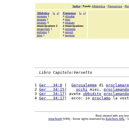
Indice
|
Parole
:
Alfabetica
-
Frequenza
-
Ro
Alfabetica
[
«
»
]
Frequenza
[
«
»
]
emanano
1
4
elitsafan
emanata
1
4
elmi
emanato
4
4
emanato
emancipazione 4
4 emancipazione
emanciperò
1
4
eminente
emblemi
2
4
empirò
emei
1
4
empiron
Libro Capitolo:Versetto
1 
Ger   34:8
 |  
Gerusalemme
 di 
proclamare
2 
Ger   34:15
|    
occhi
 miei, 
proclamando
3 
Ger   34:17
| avete 
ubbidito
proclamando
4 
Ger   34:17
|  ecco: io 
proclamo
 la vost
Best viewed with any br
IntraText®
(V89) - Some rights reserved by
EuloTech SRL
- 1