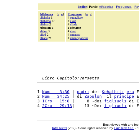
Indice
|
Parole
:
Alfabetica
-
Frequenza
-
Ro
Alfabetica
[
«
»
]
Frequenza
[
«
»
]
elishafat
1
4
eguagliare
elishama
17
4
elasa
elishua
2
4
eliada
elitsafan 4
4 elitsafan
elitsur
5
4
elmi
eliud
2
4
emanato
elkana
21
4
emancipazione
Libro Capitolo:Versetto
1 
Num    3:30
 | 
padri
 dei 
Kehathiti
era
E
2 
Num   34:25
 | di 
Zabulon
: il 
principe
E
3 
1Cro   15:8
 |     8 ~dei 
figliuoli
 di 
E
4 
2Cro   29:13
|    13 ~Dei 
figliuoli
 di 
E
Best viewed with any br
IntraText®
(V89) - Some rights reserved by
EuloTech SRL
- 1