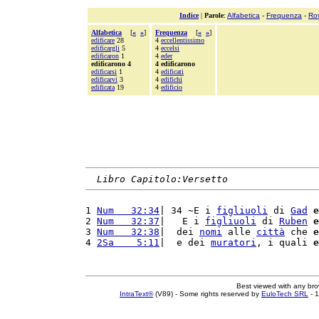
Indice
|
Parole
:
Alfabetica
-
Frequenza
-
Ro
Alfabetica
[
«
»
]
Frequenza
[
«
»
]
edificare
28
4
eccellentissimo
edificargli
5
4
eccelsi
edificaron
1
4
eder
edificarono 4
4 edificarono
edificarsi
1
4
edificati
edificarvi
3
4
edifichi
edificata
19
4
edificio
Libro Capitolo:Versetto
1 
Num   32:34
| 34 ~E i 
figliuoli
 di 
Gad
e
2 
Num   32:37
|   E i 
figliuoli
 di 
Ruben
e
3 
Num   32:38
|  dei 
nomi
 alle 
città
 che 
e
4 
2Sa    5:11
|  e dei 
muratori
, i quali 
e
Best viewed with any br
IntraText®
(V89) - Some rights reserved by
EuloTech SRL
- 1