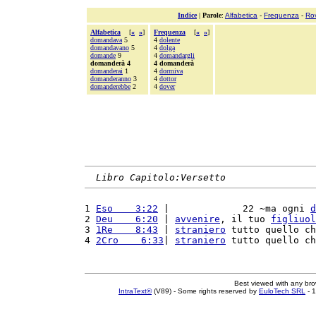
Indice
|
Parole
:
Alfabetica
-
Frequenza
-
Ro
Alfabetica
[
«
»
]
Frequenza
[
«
»
]
domandava
5
4
dolente
domandavano
5
4
dolga
domande
9
4
domandargli
domanderà 4
4 domanderà
domanderai
1
4
dormiva
domanderanno
3
4
dottor
domanderebbe
2
4
dover
Libro Capitolo:Versetto
1 
Eso    3:22
 |             22 ~ma ogni 
d
2 
Deu    6:20
 | 
avvenire
, il tuo 
figliuol
3 
1Re    8:43
 | 
straniero
 tutto quello ch
4 
2Cro    6:33
| 
straniero
 tutto quello ch
Best viewed with any br
IntraText®
(V89) - Some rights reserved by
EuloTech SRL
- 1