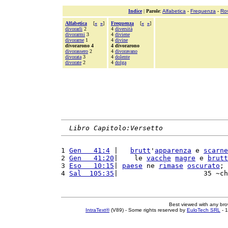
Indice
|
Parole
:
Alfabetica
-
Frequenza
-
Ro
Alfabetica
[
«
»
]
Frequenza
[
«
»
]
divorarli
2
4
diversità
divorarmi
3
4
diviene
divorarne
1
4
divine
divorarono 4
4 divorarono
divorassero
2
4
divoravano
divorata
3
4
dolente
divorate
2
4
dolga
Libro Capitolo:Versetto
1 
Gen   41:4
 |   
brutt
'
apparenza
 e 
scarne
2 
Gen   41:20
|    le 
vacche
magre
 e 
brutt
3 
Eso   10:15
| 
paese
 ne 
rimase
oscurato
; 
4 
Sal  105:35
|                     35 ~ch
Best viewed with any br
IntraText®
(V89) - Some rights reserved by
EuloTech SRL
- 1