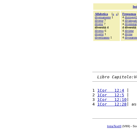
Ind
Alfabetica
[
«
»
]
Frequenza
diversamente
1
4
distruggil
diverse
7
4
divampat
diversi
7
4
diventerai
diversità 4
4 diversità
diverso
6
4
diviene
divertir
1
4
divine
divertiranno
1
4
divoraron
Libro Capitolo:V
1 
1Cor   12:4
 |   
2 
1Cor   12:5
 |   
3 
1Cor   12:10
|   
4 
1Cor   12:28
| as
IntraText®
(V89) - So