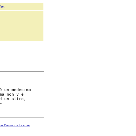
Text
è un medesimo

ma non v'è

d un altro,

ive Commons License