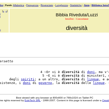
ice
|
Parole
:
Alfabetica
-
Frequenza
-
Rovesciate
-
Lunghezza
-
Statistiche
|
Aiuto
|
Biblioteca Intra
[
«
»
]
i
Bibbia Riveduta/Luzzi
o
IntraText - Concordanze
diversità
o
ersetto
                     4 ~Or vi è 
diversità
 di 
doni
, ma v'
                      5 ~E vi è 
diversità
 di ministerî, 
     degli 
spiriti
; a un altro, 
diversità
 di 
lingue
, e a
sistenze, i 
doni
 di 
governo
, la 
diversità
 delle 
lingue
Best viewed with any browser at 800x600 or 768x1024 on Tablet PC
me rights reserved by
EuloTech SRL
- 1996-2007. Content in this page is licensed under a
Creat