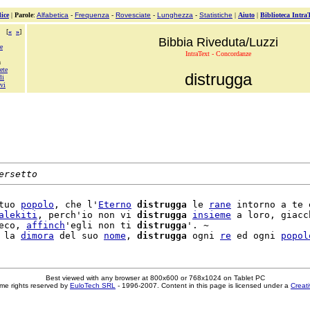
ice
|
Parole
:
Alfabetica
-
Frequenza
-
Rovesciate
-
Lunghezza
-
Statistiche
|
Aiuto
|
Biblioteca Intra
[
«
»
]
Bibbia Riveduta/Luzzi
e
IntraText - Concordanze
a
ete
distrugga
li
vi
ersetto
tuo 
popolo
, che l'
Eterno
distrugga
 le 
rane
 intorno a te 
alekiti
, perch'io non vi 
distrugga
insieme
 a loro, giacch
eco, 
affinch
'egli non ti 
distrugga
'. ~

 la 
dimora
 del suo 
nome
, 
distrugga
 ogni 
re
 ed ogni 
popol
Best viewed with any browser at 800x600 or 768x1024 on Tablet PC
me rights reserved by
EuloTech SRL
- 1996-2007. Content in this page is licensed under a
Creat