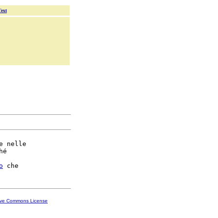
Text
e nelle

é

o
ive Commons License