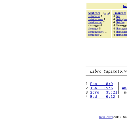
Ind
Alfabetica
[
«
»
]
Frequenza
distribuiva
1
4
diss
distribuivano
1
4
distinguer
distribuzioni
2
4
distolse
distrugga 4
4 distrugg
distrugge
5
4
distrugger
distruggendoli
1
4
distrugger
distrugger
2
4
distrugger
Libro Capitolo:V
1 
Eso    8:9
  |   
2 
1Sa   15:6
  | 
Am
3 
2Cro   35:21
|  m
4 
Esd    6:12
 |   
IntraText®
(V89) - So