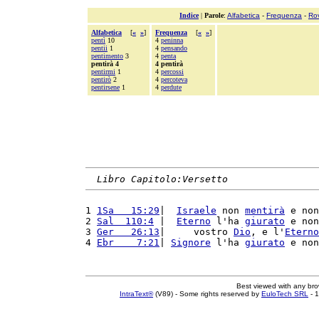
Indice
|
Parole
:
Alfabetica
-
Frequenza
-
Ro
Alfabetica
[
«
»
]
Frequenza
[
«
»
]
pentì
10
4
peninna
pentii
1
4
pensando
pentimento
3
4
penta
pentirà 4
4 pentirà
pentirmi
1
4
percossi
pentirò
2
4
percoteva
pentirsene
1
4
perdute
Libro Capitolo:Versetto
1 
1Sa   15:29
|  
Israele
 non 
mentirà
 e non
2 
Sal  110:4
 |  
Eterno
 l'ha 
giurato
 e non
3 
Ger   26:13
|     vostro 
Dio
, e l'
Eterno
4 
Ebr    7:21
| 
Signore
 l'ha 
giurato
 e non
Best viewed with any br
IntraText®
(V89) - Some rights reserved by
EuloTech SRL
- 1