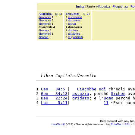
Indice
|
Parole
:
Alfabetica
-
Frequenza
-
Ro
Alfabetica
[
«
»
]
Frequenza
[
«
»
]
disonorare
1
4
discorrendo
disonorata
5
4
discorreva
disonorate
1
4
dishan
disonorato 4
4 disonorato
disonore
5
4
dispiace
disonorerà
1
4
dispiacere
disonori
1
4
disposizioni
Libro Capitolo:Versetto
1 
Gen   34:5
 |   
Giacobbe
udì
 ch'egli ave
2 
Gen   34:13
| 
astuzia
, perché 
Sichem
 ave
3 
Deu   22:24
| 
gridato
; e l'
uomo
 perché h
4 
Lam    5:11
|              
11
 ~Essi hann
Best viewed with any br
IntraText®
(V89) - Some rights reserved by
EuloTech SRL
- 1