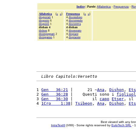
Indice
|
Parole
:
Alfabetica
-
Frequenza
-
Ro
Alfabetica
[
«
»
]
Frequenza
[
«
»
]
disgustati
1
4
discendono
disgusto
6
4
discorrendo
disgustò
1
4
discorreva
dishan 4
4 dishan
dishon
8
4
disonorato
disimpegnati
2
4
dispiace
disinganno
1
4
dispiacere
Libro Capitolo:Versetto
1 
Gen   36:21
 |      21 ~
Ana
, 
Dishon
, 
Ets
2 
Gen   36:28
 |    Questi sono i 
figliuol
3 
Gen   36:30
 |        il 
capo
Etser
, il 
4 
1Cro    1:38
| 
Tsibeon
, 
Ana
, 
Dishon
, 
Ets
Best viewed with any br
IntraText®
(V89) - Some rights reserved by
EuloTech SRL
- 1