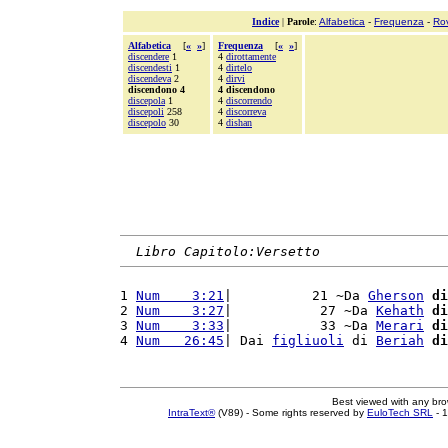
Indice
|
Parole
:
Alfabetica
-
Frequenza
-
Ro
Alfabetica
[
«
»
]
Frequenza
[
«
»
]
discendere
1
4
dirottamente
discendesti
1
4
dirtelo
discendeva
2
4
dirvi
discendono 4
4 discendono
discepola
1
4
discorrendo
discepoli
258
4
discorreva
discepolo
30
4
dishan
Libro Capitolo:Versetto
1 
Num    3:21
|          21 ~Da 
Gherson
di
2 
Num    3:27
|           27 ~Da 
Kehath
di
3 
Num    3:33
|           33 ~Da 
Merari
di
4 
Num   26:45
| Dai 
figliuoli
 di 
Beriah
di
Best viewed with any br
IntraText®
(V89) - Some rights reserved by
EuloTech SRL
- 1