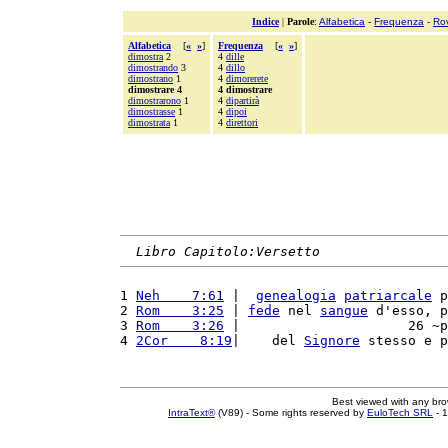
Indice
|
Parole
:
Alfabetica
-
Frequenza
-
Ro
Alfabetica
[
«
»
]
Frequenza
[
«
»
]
dimostra
2
4
dille
dimostrando
3
4
dillo
dimostrano
1
4
dimorerete
dimostrare 4
4 dimostrare
dimostrarono
1
4
dipartirà
dimostrasse
1
4
dipoi
dimostrata
1
4
direttori
Libro Capitolo:Versetto
1 
Neh    7:61
 |  
genealogia
patriarcale
 p
2 
Rom    3:25
 | 
fede
 nel 
sangue
 d'esso, p
3 
Rom    3:26
 |                     26 ~p
4 
2Cor    8:19
|    del 
Signore
 stesso e p
Best viewed with any br
IntraText®
(V89) - Some rights reserved by
EuloTech SRL
- 1