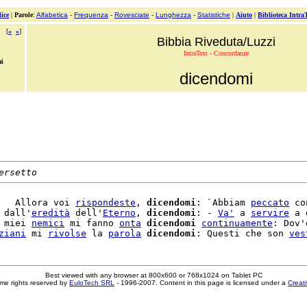
ice
|
Parole
:
Alfabetica
-
Frequenza
-
Rovesciate
-
Lunghezza
-
Statistiche
|
Aiuto
|
Biblioteca Intra
[
«
»
]
Bibbia Riveduta/Luzzi
IntraText - Concordanze
mi
dicendomi
ersetto
   Allora voi 
rispondeste
, 
dicendomi
: `Abbiam 
peccato
 co
 dall'
eredità
 dell'
Eterno
, 
dicendomi
: - 
Va'
 a 
servire
 a 
 miei 
nemici
 mi fanno 
onta
dicendomi
continuamente
: Dov'
ziani
 mi 
rivolse
 la 
parola
dicendomi
: Questi che son 
ves
Best viewed with any browser at 800x600 or 768x1024 on Tablet PC
me rights reserved by
EuloTech SRL
- 1996-2007. Content in this page is licensed under a
Creat