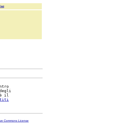
Text
ntro

degli

è il

titi
ive Commons License