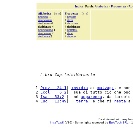
Indice
|
Parole
:
Alfabetica
-
Frequenza
-
Ro
Alfabetica
[
«
»
]
Frequenza
[
«
»
]
desiderai
1
4
deposto
desiderando
3
4
derba
desiderano
6
4
derisione
desiderare 4
4 desiderare
desiderarono
1
4
destatosi
desiderasse
2
4
deuel
desiderata
2
4
devono
Libro Capitolo:Versetto
1 
Prov   24:1
| 
invidia
 ai 
malvagi
, e non 
2 
Eccl    6:2
|  sua di tutto ciò che può 
3 
Isa   53:2
 |  né 
apparenza
, da farcelo 
4 
Luc   12:49
|   
terra
; e che mi 
resta
 a 
Best viewed with any br
IntraText®
(V89) - Some rights reserved by
EuloTech SRL
- 1