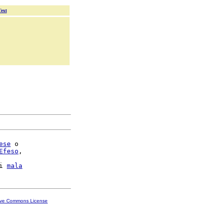
Text
ese
 o

Efeso
,

i 
mala
ive Commons License