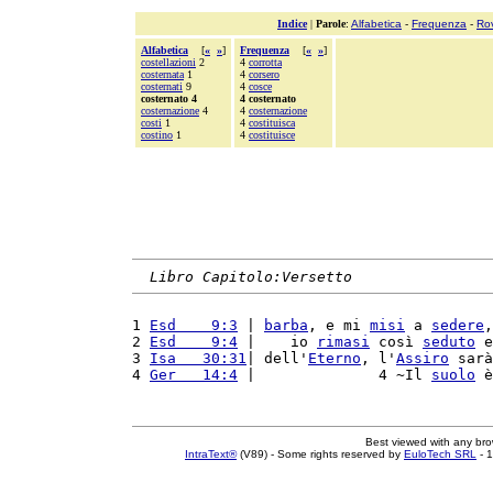
Indice
|
Parole
:
Alfabetica
-
Frequenza
-
Ro
Alfabetica
[
«
»
]
Frequenza
[
«
»
]
costellazioni
2
4
corrotta
costernata
1
4
corsero
costernati
9
4
cosce
costernato 4
4 costernato
costernazione
4
4
costernazione
costi
1
4
costituisca
costino
1
4
costituisce
Libro Capitolo:Versetto
1 
Esd    9:3
 | 
barba
, e mi 
misi
 a 
sedere
,
2 
Esd    9:4
 |    io 
rimasi
 così 
seduto
 e
3 
Isa   30:31
| dell'
Eterno
, l'
Assiro
 sarà
4 
Ger   14:4
 |              4 ~Il 
suolo
 è
Best viewed with any br
IntraText®
(V89) - Some rights reserved by
EuloTech SRL
- 1