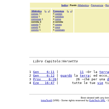
Indice
|
Parole
:
Alfabetica
-
Frequenza
-
Ro
Alfabetica
[
«
»
]
Frequenza
[
«
»
]
corrono
11
4
correnti
corrosa
1
4
corridoio
corrosione
1
4
corron
corrotta 4
4 corrotta
corrotte
3
4
corsero
corrotti
9
4
cosce
corrotto
5
4
costernato
Libro Capitolo:Versetto
1 
Gen    6:11
 |           
11
 ~Or la 
terra
2 
Gen    6:12
 | 
guardò
 la 
terra
; ed ecco,
3 
Prov    6:26
|         26 ~ché per una 
d
4 
Eze   16:47
 |       tutte le tue 
vie
 ti
Best viewed with any br
IntraText®
(V89) - Some rights reserved by
EuloTech SRL
- 1