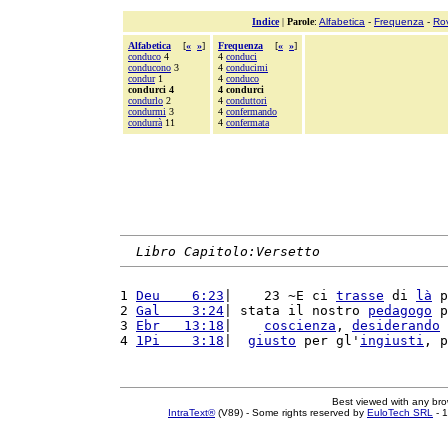
Indice
|
Parole
:
Alfabetica
-
Frequenza
-
Ro
Alfabetica
[
«
»
]
Frequenza
[
«
»
]
conduco
4
4
conduci
conducono
3
4
conducimi
condur
1
4
conduco
condurci 4
4 condurci
condurlo
2
4
conduttori
condurmi
3
4
confermando
condurrà
11
4
confermata
Libro Capitolo:Versetto
1 
Deu    6:23
|    23 ~E ci 
trasse
 di 
là
 p
2 
Gal    3:24
| stata il nostro 
pedagogo
 p
3 
Ebr   13:18
|    
coscienza
, 
desiderando
 
4 
1Pi    3:18
|  
giusto
 per gl'
ingiusti
, p
Best viewed with any br
IntraText®
(V89) - Some rights reserved by
EuloTech SRL
- 1