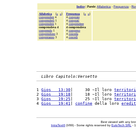
Indice
|
Parole
:
Alfabetica
-
Frequenza
-
Ro
Alfabetica
[
«
»
]
Frequenza
[
«
»
]
comprendere
4
4
comprate
comprenderò
1
4
comprati
comprendete
1
4
comprendere
comprendeva 4
4 comprendeva
comprendo
1
4
compreso
comprendono
3
4
conceda
compreranno
3
4
concedi
Libro Capitolo:Versetto
1 
Gios   13:30
|     30 ~Il loro 
territori
2 
Gios   19:18
|     18 ~Il loro 
territori
3 
Gios   19:25
|     25 ~Il loro 
territori
4 
Gios   19:41
| 
confine
 della loro 
eredit
Best viewed with any br
IntraText®
(V89) - Some rights reserved by
EuloTech SRL
- 1