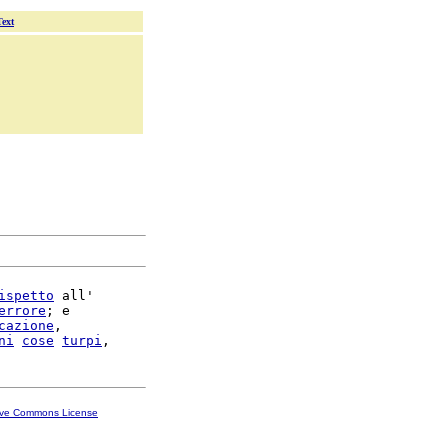
Text
ispetto
 all'

errore
; e

cazione
,

ni
cose
turpi
ive Commons License