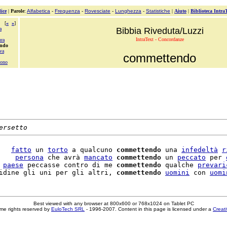
ice
|
Parole
:
Alfabetica
-
Frequenza
-
Rovesciate
-
Lunghezza
-
Statistiche
|
Aiuto
|
Biblioteca Intra
[
«
»
]
a
Bibbia Riveduta/Luzzi
IntraText - Concordanze
ra
endo
va
commettendo
ono
ersetto
   
fatto
 un 
torto
 a qualcuno 
commettendo
 una 
infedeltà
r
    
persona
 che avrà 
mancato
commettendo
 un 
peccato
 per 
 
paese
 peccasse contro di me 
commettendo
 qualche 
prevari
idine gli uni per gli altri, 
commettendo
uomini
 con 
uomi
Best viewed with any browser at 800x600 or 768x1024 on Tablet PC
me rights reserved by
EuloTech SRL
- 1996-2007. Content in this page is licensed under a
Creat